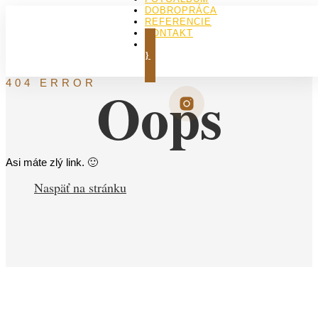
DOBROPRÁCA
REFERENCIE
KONTAKT
KÚPIŤ KNIHU
Oops
404 ERROR
Asi máte zlý link. 🙂
Naspäť na stránku