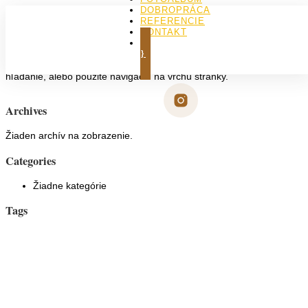
DOBROPRÁCA
REFERENCIE
Neboli nájdené žiadne výsledky
KONTAKT
KÚPIŤ KNIHU
Požadovaná stránka nebola nájdená. Skúste spresniť vaše
hľadanie, alebo použite navigáciu na vrchu stránky.
Archives
Žiaden archív na zobrazenie.
Categories
Žiadne kategórie
Tags