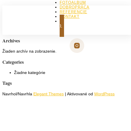
FOTOALBUM
DOBROPRÁCA
Neboli nájdené žiadne výsledky
REFERENCIE
KONTAKT
Požadovaná stránka nebola nájdená. Skúste spresniť vaše
KÚPIŤ KNIHU
hľadanie, alebo použite navigáciu na vrchu stránky.
Archives
Žiaden archív na zobrazenie.
Categories
Žiadne kategórie
Tags
Navrhol/Navrhla
Elegant Themes
| Aktivované od
WordPress