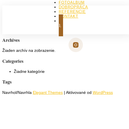
FOTOALBUM
DOBROPRÁCA
Neboli nájdené žiadne výsledky
REFERENCIE
KONTAKT
Požadovaná stránka nebola nájdená. Skúste spresniť vaše
KÚPIŤ KNIHU
hľadanie, alebo použite navigáciu na vrchu stránky.
Archives
Žiaden archív na zobrazenie.
Categories
Žiadne kategórie
Tags
Navrhol/Navrhla
Elegant Themes
| Aktivované od
WordPress